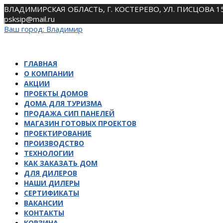
Skip
ВЛАДИМИРСКАЯ ОБЛАСТЬ, Г. КОСТЕРЕВО, УЛ. ПИСЦОВА 1
to
psksip@mail.ru
content
Ваш город:
Владимир
ГЛАВНАЯ
О КОМПАНИИ
АКЦИИ
ПРОЕКТЫ ДОМОВ
ДОМА ДЛЯ ТУРИЗМА
ПРОДАЖА СИП ПАНЕЛЕЙ
МАГАЗИН ГОТОВЫХ ПРОЕКТОВ
ПРОЕКТИРОВАНИЕ
ПРОИЗВОДСТВО
ТЕХНОЛОГИИ
КАК ЗАКАЗАТЬ ДОМ
ДЛЯ ДИЛЕРОВ
НАШИ ДИЛЕРЫ
СЕРТИФИКАТЫ
ВАКАНСИИ
КОНТАКТЫ
КОРЗИНА