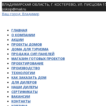
Skip
ВЛАДИМИРСКАЯ ОБЛАСТЬ, Г. КОСТЕРЕВО, УЛ. ПИСЦОВА 1
to
psksip@mail.ru
content
Ваш город:
Владимир
ГЛАВНАЯ
О КОМПАНИИ
АКЦИИ
ПРОЕКТЫ ДОМОВ
ДОМА ДЛЯ ТУРИЗМА
ПРОДАЖА СИП ПАНЕЛЕЙ
МАГАЗИН ГОТОВЫХ ПРОЕКТОВ
ПРОЕКТИРОВАНИЕ
ПРОИЗВОДСТВО
ТЕХНОЛОГИИ
КАК ЗАКАЗАТЬ ДОМ
ДЛЯ ДИЛЕРОВ
НАШИ ДИЛЕРЫ
СЕРТИФИКАТЫ
ВАКАНСИИ
КОНТАКТЫ
КОРЗИНА