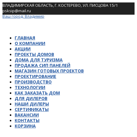
Skip
ВЛАДИМИРСКАЯ ОБЛАСТЬ, Г. КОСТЕРЕВО, УЛ. ПИСЦОВА 15/1
to
psksip@mail.ru
content
Ваш город:
Владимир
ГЛАВНАЯ
О КОМПАНИИ
АКЦИИ
ПРОЕКТЫ ДОМОВ
ДОМА ДЛЯ ТУРИЗМА
ПРОДАЖА СИП ПАНЕЛЕЙ
МАГАЗИН ГОТОВЫХ ПРОЕКТОВ
ПРОЕКТИРОВАНИЕ
ПРОИЗВОДСТВО
ТЕХНОЛОГИИ
КАК ЗАКАЗАТЬ ДОМ
ДЛЯ ДИЛЕРОВ
НАШИ ДИЛЕРЫ
СЕРТИФИКАТЫ
ВАКАНСИИ
КОНТАКТЫ
КОРЗИНА