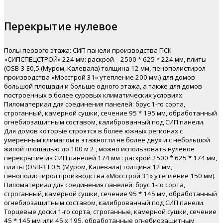
Перекрытие нулевое
Полы первого этажа: СИП панели производства ПСК
«СИПСПЕЦСТРОЙ» 224 мм: раскрой – 2500 * 625 * 224 мм, плиты
(OSB-3 Е0,5 (Муром, Калевала) толщина 12 мм, пенополистирол
производства «Мосстрой 31» утепление 200 мм.) для домов
большой площади и больше одного этажа, а также для домов
построенных в более суровых климатических условиях.
Пиломатериал для соединения панелей: брус 1-го сорта,
строганный, камерной сушки, сечение 95 * 195 мм, обработанный
огнебиозащитным составом, калиброванный под СИП панели.
Для домов которые строятся в более южных регионах с
умеренным климатом в этажности не более двух и с небольшой
жилой площадью до 100 м 2 , можно использовать нулевое
перекрытие из СИП панелей 174 мм : раскрой 2500 * 625 * 174 мм,
плиты (OSB-3 Е0,5 (Муром, Калевала) толщина 12 мм,
пенополистирол производства «Мосстрой 31» утепление 150 мм).
Пиломатериал для соединения панелей: брус 1-го сорта,
строганный, камерной сушки, сечение 95 * 145 мм, обработанный
огнебиозащитным составом, калиброванный под СИП панели.
Торцевые доски 1-го сорта, строганные, камерной сушки, сечение
45 * 145 мм или 45 х 195, обработанные огнебиозащитным