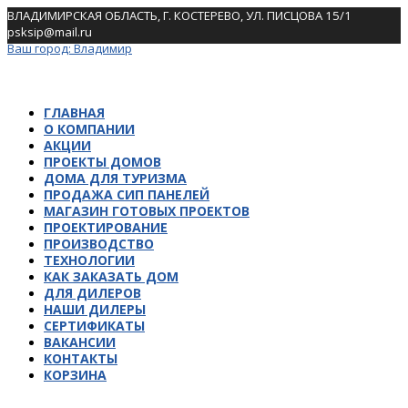
Skip
ВЛАДИМИРСКАЯ ОБЛАСТЬ, Г. КОСТЕРЕВО, УЛ. ПИСЦОВА 15/1
to
psksip@mail.ru
content
Ваш город:
Владимир
ГЛАВНАЯ
О КОМПАНИИ
АКЦИИ
ПРОЕКТЫ ДОМОВ
ДОМА ДЛЯ ТУРИЗМА
ПРОДАЖА СИП ПАНЕЛЕЙ
МАГАЗИН ГОТОВЫХ ПРОЕКТОВ
ПРОЕКТИРОВАНИЕ
ПРОИЗВОДСТВО
ТЕХНОЛОГИИ
КАК ЗАКАЗАТЬ ДОМ
ДЛЯ ДИЛЕРОВ
НАШИ ДИЛЕРЫ
СЕРТИФИКАТЫ
ВАКАНСИИ
КОНТАКТЫ
КОРЗИНА