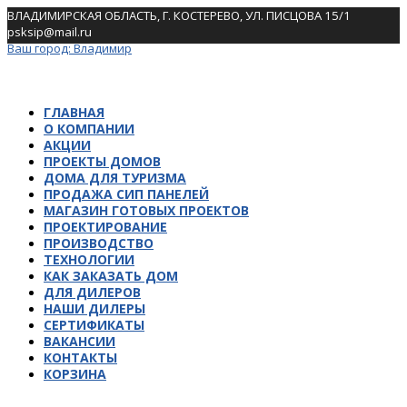
Skip
ВЛАДИМИРСКАЯ ОБЛАСТЬ, Г. КОСТЕРЕВО, УЛ. ПИСЦОВА 15/1
to
psksip@mail.ru
content
Ваш город:
Владимир
ГЛАВНАЯ
О КОМПАНИИ
АКЦИИ
ПРОЕКТЫ ДОМОВ
ДОМА ДЛЯ ТУРИЗМА
ПРОДАЖА СИП ПАНЕЛЕЙ
МАГАЗИН ГОТОВЫХ ПРОЕКТОВ
ПРОЕКТИРОВАНИЕ
ПРОИЗВОДСТВО
ТЕХНОЛОГИИ
КАК ЗАКАЗАТЬ ДОМ
ДЛЯ ДИЛЕРОВ
НАШИ ДИЛЕРЫ
СЕРТИФИКАТЫ
ВАКАНСИИ
КОНТАКТЫ
КОРЗИНА