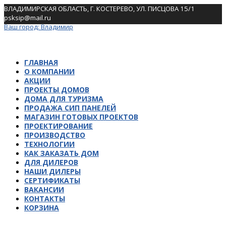
Skip
ВЛАДИМИРСКАЯ ОБЛАСТЬ, Г. КОСТЕРЕВО, УЛ. ПИСЦОВА 15/1
to
psksip@mail.ru
content
Ваш город:
Владимир
ГЛАВНАЯ
О КОМПАНИИ
АКЦИИ
ПРОЕКТЫ ДОМОВ
ДОМА ДЛЯ ТУРИЗМА
ПРОДАЖА СИП ПАНЕЛЕЙ
МАГАЗИН ГОТОВЫХ ПРОЕКТОВ
ПРОЕКТИРОВАНИЕ
ПРОИЗВОДСТВО
ТЕХНОЛОГИИ
КАК ЗАКАЗАТЬ ДОМ
ДЛЯ ДИЛЕРОВ
НАШИ ДИЛЕРЫ
СЕРТИФИКАТЫ
ВАКАНСИИ
КОНТАКТЫ
КОРЗИНА