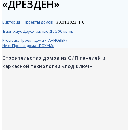
«ДРЕЗДЕН»
Виктория
Проекты домов
30.01.2022
|
0
Барн Хаус
Двухэтажные
До 200 кв. м.
Навигация
Previous
Previous:
Проект дома «ГАННОВЕР»
Next
post:
Next:
Проект дома «БОХУМ»
post:
по
Строительство домов из СИП панелей и
каркасной технологии «под ключ».
записям