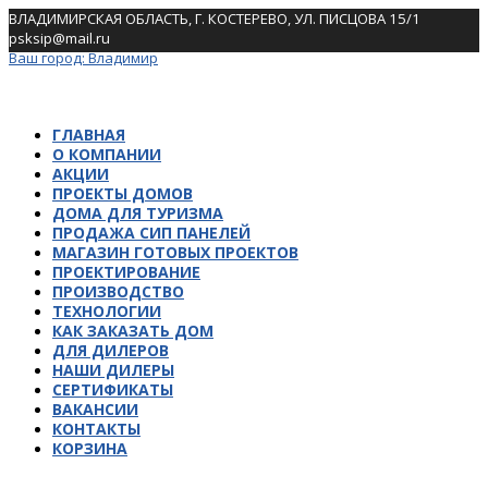
Skip
ВЛАДИМИРСКАЯ ОБЛАСТЬ, Г. КОСТЕРЕВО, УЛ. ПИСЦОВА 15/1
to
psksip@mail.ru
content
Ваш город:
Владимир
ГЛАВНАЯ
О КОМПАНИИ
АКЦИИ
ПРОЕКТЫ ДОМОВ
ДОМА ДЛЯ ТУРИЗМА
ПРОДАЖА СИП ПАНЕЛЕЙ
МАГАЗИН ГОТОВЫХ ПРОЕКТОВ
ПРОЕКТИРОВАНИЕ
ПРОИЗВОДСТВО
ТЕХНОЛОГИИ
КАК ЗАКАЗАТЬ ДОМ
ДЛЯ ДИЛЕРОВ
НАШИ ДИЛЕРЫ
СЕРТИФИКАТЫ
ВАКАНСИИ
КОНТАКТЫ
КОРЗИНА