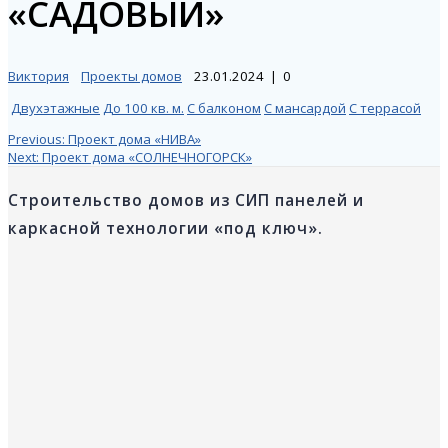
«САДОВЫЙ»
Виктория
Проекты домов
23.01.2024
|
0
Двухэтажные
До 100 кв. м.
С балконом
С мансардой
С террасой
Навигация
Previous
Previous:
Проект дома «НИВА»
Next
post:
Next:
Проект дома «СОЛНЕЧНОГОРСК»
post:
по
Строительство домов из СИП панелей и
каркасной технологии «под ключ».
записям