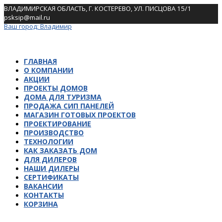
Skip
ВЛАДИМИРСКАЯ ОБЛАСТЬ, Г. КОСТЕРЕВО, УЛ. ПИСЦОВА 15/1
to
psksip@mail.ru
content
Ваш город:
Владимир
ГЛАВНАЯ
О КОМПАНИИ
АКЦИИ
ПРОЕКТЫ ДОМОВ
ДОМА ДЛЯ ТУРИЗМА
ПРОДАЖА СИП ПАНЕЛЕЙ
МАГАЗИН ГОТОВЫХ ПРОЕКТОВ
ПРОЕКТИРОВАНИЕ
ПРОИЗВОДСТВО
ТЕХНОЛОГИИ
КАК ЗАКАЗАТЬ ДОМ
ДЛЯ ДИЛЕРОВ
НАШИ ДИЛЕРЫ
СЕРТИФИКАТЫ
ВАКАНСИИ
КОНТАКТЫ
КОРЗИНА