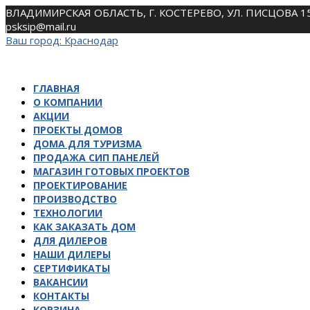
Skip
ВЛАДИМИРСКАЯ ОБЛАСТЬ, Г. КОСТЕРЕВО, УЛ. ПИСЦОВА 1
to
psksip@mail.ru
content
Ваш город:
Краснодар
ГЛАВНАЯ
О КОМПАНИИ
АКЦИИ
ПРОЕКТЫ ДОМОВ
ДОМА ДЛЯ ТУРИЗМА
ПРОДАЖА СИП ПАНЕЛЕЙ
МАГАЗИН ГОТОВЫХ ПРОЕКТОВ
ПРОЕКТИРОВАНИЕ
ПРОИЗВОДСТВО
ТЕХНОЛОГИИ
КАК ЗАКАЗАТЬ ДОМ
ДЛЯ ДИЛЕРОВ
НАШИ ДИЛЕРЫ
СЕРТИФИКАТЫ
ВАКАНСИИ
КОНТАКТЫ
КОРЗИНА