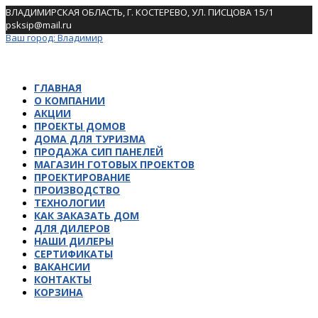
Skip
ВЛАДИМИРСКАЯ ОБЛАСТЬ, Г. КОСТЕРЕВО, УЛ. ПИСЦОВА 15/1
to
psksip@mail.ru
content
Ваш город:
Владимир
ГЛАВНАЯ
О КОМПАНИИ
АКЦИИ
ПРОЕКТЫ ДОМОВ
ДОМА ДЛЯ ТУРИЗМА
ПРОДАЖА СИП ПАНЕЛЕЙ
МАГАЗИН ГОТОВЫХ ПРОЕКТОВ
ПРОЕКТИРОВАНИЕ
ПРОИЗВОДСТВО
ТЕХНОЛОГИИ
КАК ЗАКАЗАТЬ ДОМ
ДЛЯ ДИЛЕРОВ
НАШИ ДИЛЕРЫ
СЕРТИФИКАТЫ
ВАКАНСИИ
КОНТАКТЫ
КОРЗИНА