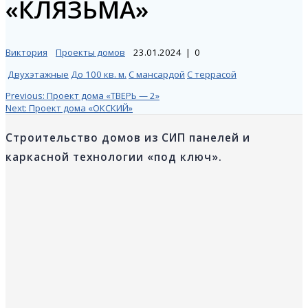
«КЛЯЗЬМА»
Виктория
Проекты домов
23.01.2024
|
0
Двухэтажные
До 100 кв. м.
С мансардой
С террасой
Навигация
Previous
Previous:
Проект дома «ТВЕРЬ — 2»
Next
post:
Next:
Проект дома «ОКСКИЙ»
post:
по
Строительство домов из СИП панелей и
каркасной технологии «под ключ».
записям