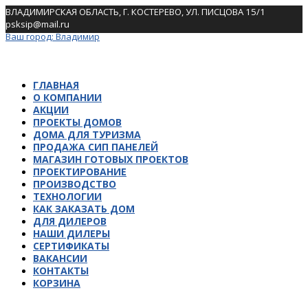
Skip
ВЛАДИМИРСКАЯ ОБЛАСТЬ, Г. КОСТЕРЕВО, УЛ. ПИСЦОВА 15/1
to
psksip@mail.ru
content
Ваш город:
Владимир
ГЛАВНАЯ
О КОМПАНИИ
АКЦИИ
ПРОЕКТЫ ДОМОВ
ДОМА ДЛЯ ТУРИЗМА
ПРОДАЖА СИП ПАНЕЛЕЙ
МАГАЗИН ГОТОВЫХ ПРОЕКТОВ
ПРОЕКТИРОВАНИЕ
ПРОИЗВОДСТВО
ТЕХНОЛОГИИ
КАК ЗАКАЗАТЬ ДОМ
ДЛЯ ДИЛЕРОВ
НАШИ ДИЛЕРЫ
СЕРТИФИКАТЫ
ВАКАНСИИ
КОНТАКТЫ
КОРЗИНА