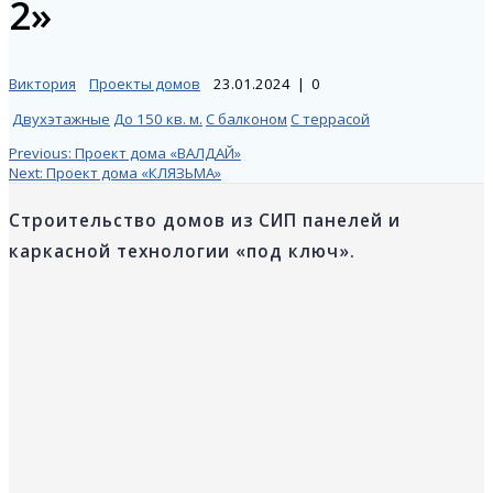
2»
Виктория
Проекты домов
23.01.2024
|
0
Двухэтажные
До 150 кв. м.
С балконом
С террасой
Навигация
Previous
Previous:
Проект дома «ВАЛДАЙ»
Next
post:
Next:
Проект дома «КЛЯЗЬМА»
post:
по
Строительство домов из СИП панелей и
каркасной технологии «под ключ».
записям