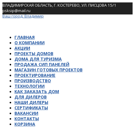
Skip
ВЛАДИМИРСКАЯ ОБЛАСТЬ, Г. КОСТЕРЕВО, УЛ. ПИСЦОВА 15/1
to
psksip@mail.ru
content
Ваш город:
Владимир
ГЛАВНАЯ
О КОМПАНИИ
АКЦИИ
ПРОЕКТЫ ДОМОВ
ДОМА ДЛЯ ТУРИЗМА
ПРОДАЖА СИП ПАНЕЛЕЙ
МАГАЗИН ГОТОВЫХ ПРОЕКТОВ
ПРОЕКТИРОВАНИЕ
ПРОИЗВОДСТВО
ТЕХНОЛОГИИ
КАК ЗАКАЗАТЬ ДОМ
ДЛЯ ДИЛЕРОВ
НАШИ ДИЛЕРЫ
СЕРТИФИКАТЫ
ВАКАНСИИ
КОНТАКТЫ
КОРЗИНА