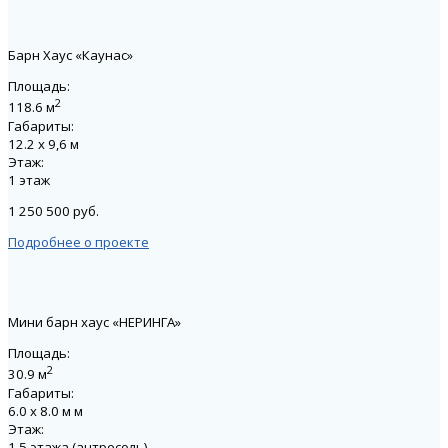
Барн Хаус «Каунас»
Площадь:
2
118.6 м
Габариты:
12.2 x 9,6 м
Этаж:
1 этаж
1 250 500 руб.
Подробнее о проекте
Мини барн хаус «НЕРИНГА»
Площадь:
2
30.9 м
Габариты:
6.0 х 8.0 м м
Этаж:
1,5 этажа (антресоль)