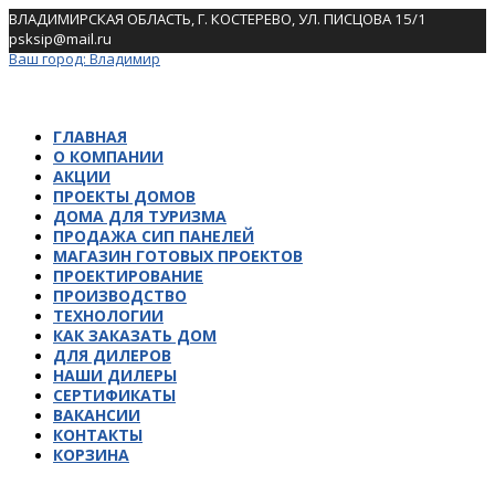
Skip
ВЛАДИМИРСКАЯ ОБЛАСТЬ, Г. КОСТЕРЕВО, УЛ. ПИСЦОВА 15/1
to
psksip@mail.ru
content
Ваш город:
Владимир
ГЛАВНАЯ
О КОМПАНИИ
АКЦИИ
ПРОЕКТЫ ДОМОВ
ДОМА ДЛЯ ТУРИЗМА
ПРОДАЖА СИП ПАНЕЛЕЙ
МАГАЗИН ГОТОВЫХ ПРОЕКТОВ
ПРОЕКТИРОВАНИЕ
ПРОИЗВОДСТВО
ТЕХНОЛОГИИ
КАК ЗАКАЗАТЬ ДОМ
ДЛЯ ДИЛЕРОВ
НАШИ ДИЛЕРЫ
СЕРТИФИКАТЫ
ВАКАНСИИ
КОНТАКТЫ
КОРЗИНА